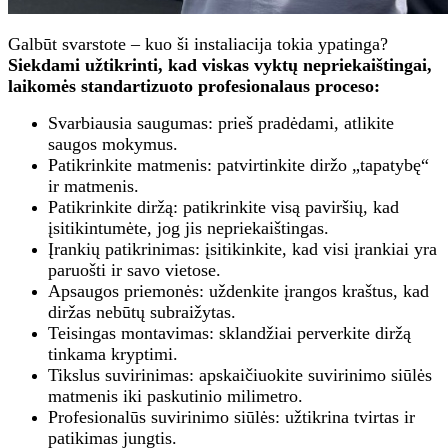
Galbūt svarstote – kuo ši instaliacija tokia ypatinga?
Siekdami užtikrinti, kad viskas vyktų nepriekaištingai,
laikomės standartizuoto profesionalaus proceso:
Svarbiausia saugumas: prieš pradėdami, atlikite
saugos mokymus.
Patikrinkite matmenis: patvirtinkite diržo „tapatybę“
ir matmenis.
Patikrinkite diržą: patikrinkite visą paviršių, kad
įsitikintumėte, jog jis nepriekaištingas.
Įrankių patikrinimas: įsitikinkite, kad visi įrankiai yra
paruošti ir savo vietose.
Apsaugos priemonės: uždenkite įrangos kraštus, kad
diržas nebūtų subraižytas.
Teisingas montavimas: sklandžiai perverkite diržą
tinkama kryptimi.
Tikslus suvirinimas: apskaičiuokite suvirinimo siūlės
matmenis iki paskutinio milimetro.
Profesionalūs suvirinimo siūlės: užtikrina tvirtas ir
patikimas jungtis.