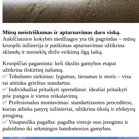
Mūsų meistriškumas ir aptarnavimas daro viską.
Aukščiausios kokybės medžiagos yra tik pagrindas – mūsų
kruopšti inžinerija ir patikimas aptarnavimas užtikrina
sklandų ir nuoseklų diržo veikimą ilgą laiką.
Kruopščiai pagaminta: keli tikslūs gamybos etapai
užtikrina išskirtinį našumą.
✅ Tobulumo siekimas: lygumas, tiesumas ir storis – visa
tai atitinka griežtus standartus.
✅ Individualiai pritaikyti sprendimai: idealiai pritaikyti
prie įrangos ir vietos reikalavimų.
✅ Profesionalus montavimas: standartizuotos procedūros,
kurias atlieka patyrę inžinieriai, užtikrina tikslų ir efektyvų
įrengimą.
✅ Visapusiška pagalba: pagalba vietoje nuo įrengimo ir
paleidimo iki sėkmingos bandomosios gamybos.