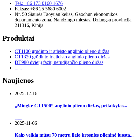
Tel.: +86 173 0160 1676
Faksas: +86 25 5680 6002
Nr. 50 Šiaurės Taoyuan kelias, Gaochun ekonomikos
departamento zona, Nandzingo miestas, Dziangsu provincija
211316, Kinija
Produktai
CT1100 grūdinto ir atleisto anglinio plieno diržas
CT1320 grūdinto ir atleisto anglinio plieno diržas
DT980 dviejų fazių nerūdijančio plieno diržas
......
Naujienos
2025-12-16
„Mingke CT1500“ anglinio plieno diržas, pritaikytas...
......
2025-11-06
Kaip veikia mūsų 70 metrų ilgio krosnies plieninė juosta...