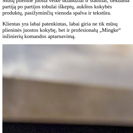
Mūsų plieninė juosta veikė sklandžiai ir stabiliai, tiekdama
partiją po partijos tobulai iškeptų, aukštos kokybės
produktų, pasižyminčių vienoda spalva ir tekstūra.
Klientas yra labai patenkintas, labai giria ne tik mūsų
plieninės juostos kokybę, bet ir profesionalų „Mingke“
inžinierių komandos aptarnavimą.