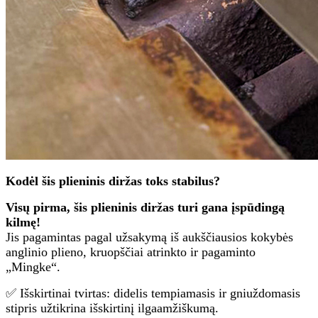
Kodėl šis plieninis diržas toks stabilus?
Visų pirma, šis plieninis diržas turi gana įspūdingą
kilmę!
Jis pagamintas pagal užsakymą iš aukščiausios kokybės
anglinio plieno, kruopščiai atrinkto ir pagaminto
„Mingke“.
✅ Išskirtinai tvirtas: didelis tempiamasis ir gniuždomasis
stipris užtikrina išskirtinį ilgaamžiškumą.