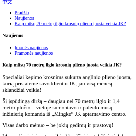
中文
Pradžia
Naujienos
Kaip mūsų 70 metrų ilgio krosnių plieno juosta veikia JK?
Naujienos
Įmonės naujienos
Pramonės naujienos
Kaip mūsų 70 metrų ilgio krosnių plieno juosta veikia JK?
Specialiai kepimo krosnims sukurta anglinio plieno juosta,
kurią pristatėme savo klientui JK, jau visą mėnesį
sklandžiai veikia!
Šį įspūdingą diržą – daugiau nei 70 metrų ilgio ir 1,4
metro pločio – vietoje sumontavo ir paleido mūsų
inžinierių komanda iš „Mingke“ JK aptarnavimo centro.
Visas darbo mėnuo – be jokių gedimų ir prastovų!