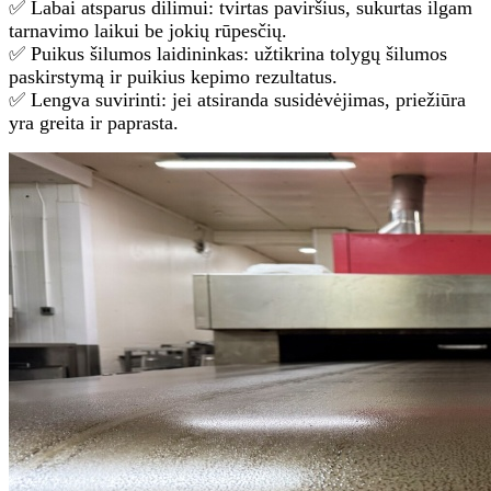
✅ Labai atsparus dilimui: tvirtas paviršius, sukurtas ilgam
tarnavimo laikui be jokių rūpesčių.
✅ Puikus šilumos laidininkas: užtikrina tolygų šilumos
paskirstymą ir puikius kepimo rezultatus.
✅ Lengva suvirinti: jei atsiranda susidėvėjimas, priežiūra
yra greita ir paprasta.