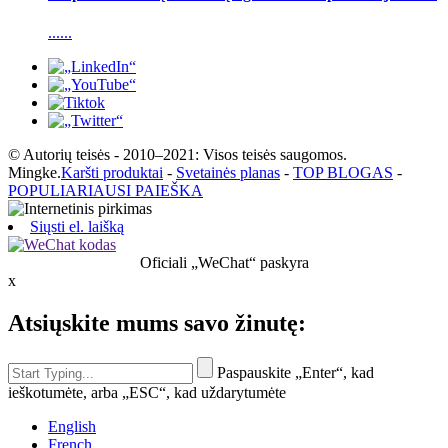
......
© Autorių teisės - 2010–2021: Visos teisės saugomos.
Mingke.
Karšti produktai
-
Svetainės planas
-
TOP BLOGAS
-
POPULIARIAUSI PAIEŠKA
Siųsti el. laišką
Oficiali „WeChat“ paskyra
x
Atsiųskite mums savo žinutę:
Paspauskite „Enter“, kad
ieškotumėte, arba „ESC“, kad uždarytumėte
English
French