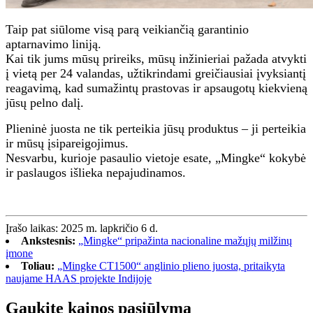
Taip pat siūlome visą parą veikiančią garantinio
aptarnavimo liniją.
Kai tik jums mūsų prireiks, mūsų inžinieriai pažada atvykti
į vietą per 24 valandas, užtikrindami greičiausiai įvyksiantį
reagavimą, kad sumažintų prastovas ir apsaugotų kiekvieną
jūsų pelno dalį.
Plieninė juosta ne tik perteikia jūsų produktus – ji perteikia
ir mūsų įsipareigojimus.
Nesvarbu, kurioje pasaulio vietoje esate, „Mingke“ kokybė
ir paslaugos išlieka nepajudinamos.
Įrašo laikas: 2025 m. lapkričio 6 d.
Ankstesnis:
„Mingke“ pripažinta nacionaline mažųjų milžinų
įmone
Toliau:
„Mingke CT1500“ anglinio plieno juosta, pritaikyta
naujame HAAS projekte Indijoje
Gaukite kainos pasiūlymą